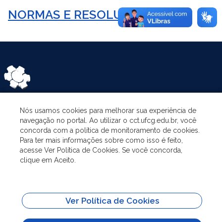
NORMAS E RESOLUÇÕES
Nós usamos cookies para melhorar sua experiência de
ASSUNTOS
navegação no portal. Ao utilizar o cct.ufcg.edu.br, você
concorda com a política de monitoramento de cookies.
Para ter mais informações sobre como isso é feito,
O PROGRAMA
acesse Ver Política de Cookies. Se você concorda,
clique em Aceito.
PESQUISA E EXTENSÃO
Ver Política de Cookies
ADMINISTRAÇÃO