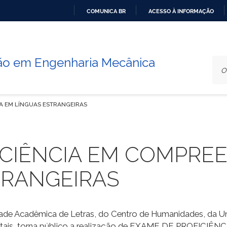
COMUNICA BR
ACESSO À INFORMAÇÃO
IR
PARA
O
o em Engenharia Mecânica
CONTEÚDO
A EM LÍNGUAS ESTRANGEIRAS
ICIÊNCIA EM COMPRE
TRANGEIRAS
ade Acadêmica de Letras, do Centro de Humanidades, da Un
imentais, torna público a realização de EXAME DE PROFIC