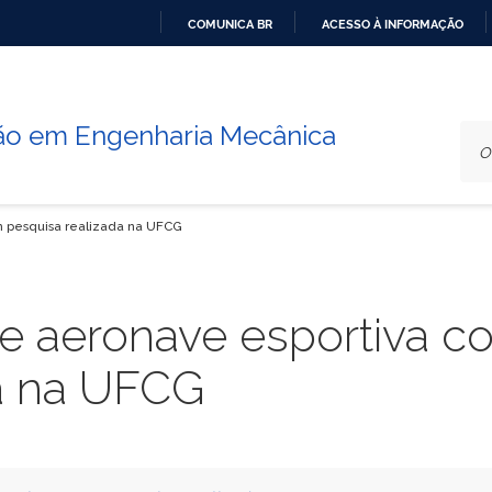
COMUNICA BR
ACESSO À INFORMAÇÃO
IR
PARA
O
o em Engenharia Mecânica
CONTEÚDO
m pesquisa realizada na UFCG
ve aeronave esportiva 
da na UFCG