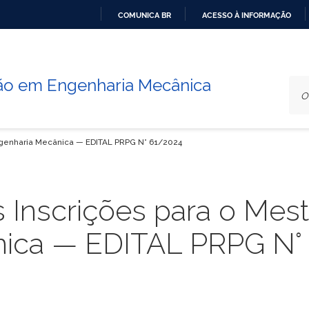
COMUNICA BR
ACESSO À INFORMAÇÃO
IR
PARA
O
o em Engenharia Mecânica
CONTEÚDO
ngenharia Mecânica — EDITAL PRPG N° 61/2024
Inscrições para o Mes
nica — EDITAL PRPG N°