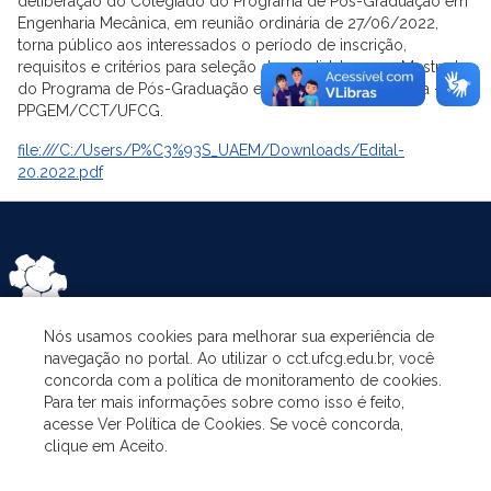
deliberação do Colegiado do Programa de Pós-Graduação em
Engenharia Mecânica, em reunião ordinária de 27/06/2022,
torna público aos interessados o período de inscrição,
requisitos e critérios para seleção de candidatos para Mestrado
do Programa de Pós-Graduação em Engenharia Mecânica –
PPGEM/CCT/UFCG.
file:///C:/Users/P%C3%93S_UAEM/Downloads/Edital-
20.2022.pdf
Nós usamos cookies para melhorar sua experiência de
navegação no portal. Ao utilizar o cct.ufcg.edu.br, você
ASSUNTOS
concorda com a política de monitoramento de cookies.
Para ter mais informações sobre como isso é feito,
acesse Ver Política de Cookies. Se você concorda,
O PROGRAMA
clique em Aceito.