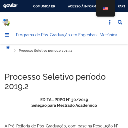
COMUNICA BR
ACESSO À INFORMAÇÃO
PARTI
IR
PARA
O
Programa de Pós-Graduação em Engenharia Mecânica
CONTEÚDO
Início
Processo Seletivo período 2019.2
Processo Seletivo período
2019.2
EDITAL PRPG N° 30/2019
Seleção para Mestrado Acadêmico
A Pró-Reitoria de Pós-Graduação, com base na Resolução N°