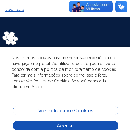
Download
Nós usamos cookies para melhorar sua experiência de
ASSUNTOS
navegação no portal. Ao utilizar o cct.ufcg.edu.br, você
concorda com a política de monitoramento de cookies.
Para ter mais informações sobre como isso é feito,
O PROGRAMA
acesse Ver Política de Cookies. Se você concorda,
clique em Aceito.
PESQUISA E EXTENSÃO
Ver Política de Cookies
ADMINISTRAÇÃO
Aceitar