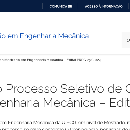
COMUNICA BR
ACESSO À INFORMAÇÃO
IR
PARA
O
o em Engenharia Mecânica
CONTEÚDO
s ao Mestrado em Engenharia Mecânica – Edital PRPG 25/2024
o Processo Seletivo de 
nharia Mecânica – Edi
m Engenharia Mecânica da U FCG. em nível de Mestrado. r
 do processo seletivo conforme O Cronograma, por linhas d