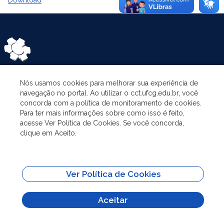
Nós usamos cookies para melhorar sua experiência de
ASSUNTOS
navegação no portal. Ao utilizar o cct.ufcg.edu.br, você
concorda com a política de monitoramento de cookies.
Para ter mais informações sobre como isso é feito,
O PROGRAMA
acesse Ver Política de Cookies. Se você concorda,
clique em Aceito.
PESQUISA E EXTENSÃO
Ver Política de Cookies
ADMINISTRAÇÃO
Aceitar
Todo o conteúdo deste site está publicado sob a licença
Creative Commons
Atribuição-SemDerivações 3.0