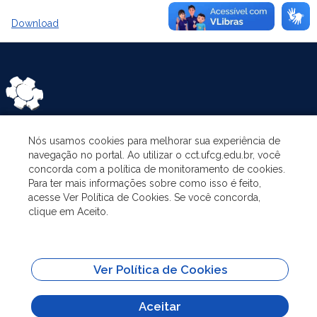
Download
Nós usamos cookies para melhorar sua experiência de
ASSUNTOS
navegação no portal. Ao utilizar o cct.ufcg.edu.br, você
concorda com a política de monitoramento de cookies.
Para ter mais informações sobre como isso é feito,
O PROGRAMA
acesse Ver Política de Cookies. Se você concorda,
clique em Aceito.
PESQUISA E EXTENSÃO
Ver Política de Cookies
ADMINISTRAÇÃO
Aceitar