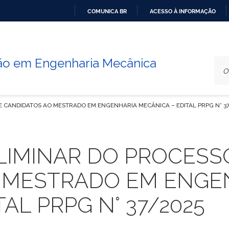
COMUNICA BR
ACESSO À INFORMAÇÃO
IR
PARA
O
o em Engenharia Mecânica
CONTEÚDO
E CANDIDATOS AO MESTRADO EM ENGENHARIA MECÂNICA – EDITAL PRPG N° 3
LIMINAR DO PROCESSO
 MESTRADO EM ENGE
AL PRPG N° 37/2025