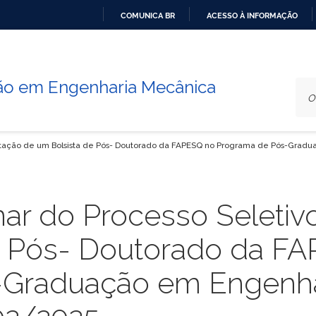
COMUNICA BR
ACESSO À INFORMAÇÃO
IR
PARA
O
o em Engenharia Mecânica
CONTEÚDO
tratação de um Bolsista de Pós- Doutorado da FAPESQ no Programa de Pós-Gr
nar do Processo Seletiv
e Pós- Doutorado da F
-Graduação em Engenha