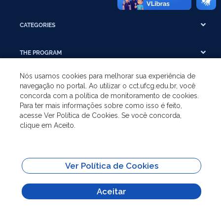
CATEGORIES
THE PROGRAM
Nós usamos cookies para melhorar sua experiência de
RESEARCH AND EXTENSION
navegação no portal. Ao utilizar o cct.ufcg.edu.br, você
concorda com a política de monitoramento de cookies.
Para ter mais informações sobre como isso é feito,
ADMINISTRATION
acesse Ver Política de Cookies. Se você concorda,
clique em Aceito.
All content on this site is published under the license
Attribution-NoDerivs
3.0 Unported (CC BY-ND 3.0)
Ver Política de Cookies
Aceitar