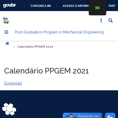
COMUNICA BR
ACESSO À INFORMAÇÃO
PARTI
GO
TO
THE
Post-Graduation Program in Mechanical Engineering
CONTENT
Início
Calendário PPGEM 2021
Calendário PPGEM 2021
Download