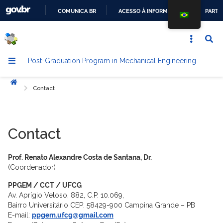
COMUNICA BR
ACESSO À INFORMAÇÃO
PARTI
GO
TO
THE
Post-Graduation Program in Mechanical Engineering
CONTENT
Início
Contact
Contact
Prof. Renato Alexandre Costa de Santana, Dr.
(Coordenador)
PPGEM / CCT / UFCG
Av. Aprígio Veloso, 882, C.P. 10.069,
Bairro Universitário CEP: 58429-900 Campina Grande – PB
E-mail:
ppgem.ufcg@gmail.com