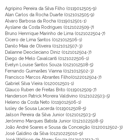
Agripino Pereira da Silva Filho (0119012505-9)
Alan Carlos da Rocha Duarte (0121012505-9)
Alvaro Barbosa da Rocha (0119012501-1)
Ayslane da Costa Rodrigues (0121022509-7)
Bruno Henrrique Marinho de Lima (0121022504-7)
Cícero de Lima Santos (0121012506-1)
Danilo Maia de Oliveira (0121012507-3)
Dalianne Deocleciano Diniz (0121012504-7)
Diego de Melo Cavalcanti (0121022506-1)
Evelyn Louise Santos Souza (0121012508-5)
Fernando Guimarães Vianna (0121012502-3)
Francisco Marcos Abrantes Filho(0122012504-7)
Gabriel Silva Vieira (0120012501-1)
Glauco Ruben de Freitas Brito (0119012509-7)
Handerson Patrick Moreira Valdivino (0121022503-5)
Heleno da Costa Neto (0119012506-1)
Iusley de Sousa Lacerda (0119012508-5)
Jailson Pereira da Silva Junior (0121012503-5)
Jerônimo Marques Batista Junior (0121022508-5)
João André Soares e Sousa da Conceição (0120012502-3)
José Galdino da Silva (01210225010-9)
José Wallison de Abreu Souza (0121022512-3)