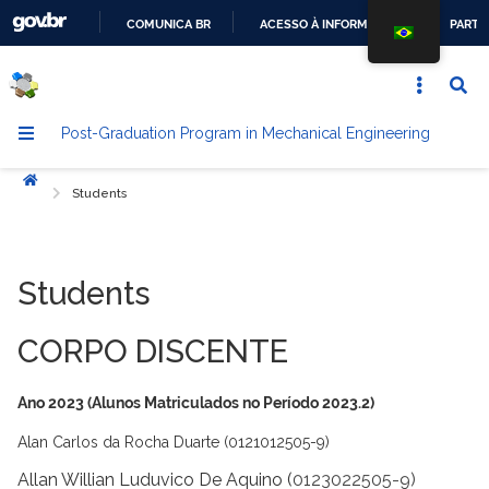
COMUNICA BR
ACESSO À INFORMAÇÃO
PARTI
GO
TO
THE
Post-Graduation Program in Mechanical Engineering
CONTENT
Início
Students
Students
CORPO DISCENTE
Ano 2023 (Alunos Matriculados no Período 2023.2)
Alan Carlos da Rocha Duarte (0121012505-9)
Allan Willian Luduvico De Aquino (
0123022505-9)