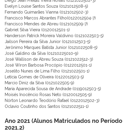
Diego Jean Freitas Vieira Novais (0121022502-3)
Evelyn Louise Santos Souza (0121012508-5)
Fernando Guimarães Vianna (0121012502-3)
Francisco Marcos Abrantes Filho(0122012504-7)
Francisco Mendes de Abreu (0121012509-7)
Gabriel Silva Vieira (0120012501-1)
Handerson Patrick Moreira Valdivino (0121022503-5)
Jailson Pereira da Silva Junior (0121012503-5)
Jerônimo Marques Batista Junior (0121022508-5)
José Galdino da Silva (01210225010-9)
José Wallison de Abreu Souza (0121022512-3)
José Wiron Barbosa Procópio (0122012501-1)
Joselito Nunes de Lima Filho (0121022501-1)
Letícia Gomes de Oliveira (0122012503-5)
Marcio Diniz da Silva (0121022505-9)
Maria Aparecida Sousa de Andrade (0119012503-5)
Moisés Inocêncio Rosas Neto (0120012505-9)
Nórton Leonardo Teodório Rafael (0122012502-3)
Oclavio Coutinho dos Santos (0121022511-1)
Ano 2021 (Alunos Matriculados no Período
2021.2)