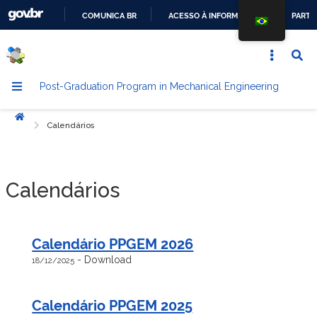
COMUNICA BR
ACESSO À INFORMAÇÃO
PARTI
GO
TO
THE
Post-Graduation Program in Mechanical Engineering
CONTENT
Início
Calendários
Calendários
Calendário PPGEM 2026
-
Download
18/12/2025
Calendário PPGEM 2025