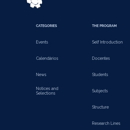
CATEGORIES
THE PROGRAM
Events
Self Introduction
Calendários
Docentes
News
Students
Notices and
Subjects
Selections
Structure
Research Lines