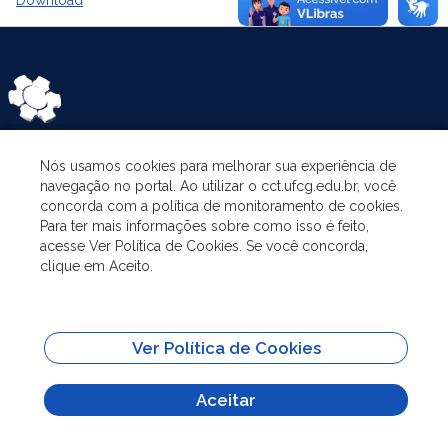
Nós usamos cookies para melhorar sua experiência de
CATEGORIES
navegação no portal. Ao utilizar o cct.ufcg.edu.br, você
concorda com a política de monitoramento de cookies.
Para ter mais informações sobre como isso é feito,
THE PROGRAM
acesse Ver Política de Cookies. Se você concorda,
clique em Aceito.
RESEARCH AND EXTENSION
Ver Política de Cookies
ADMINISTRATION
Aceitar
All content on this site is published under the license
Attribution-NoDerivs
3.0 Unported (CC BY-ND 3.0)