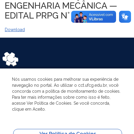
ENGENHARIA MECÂNICA —
EDITAL PRPG N° 65/2024
Download
Nós usamos cookies para melhorar sua experiência de
CATEGORIES
navegação no portal. Ao utilizar o cct.ufcg.edu.br, você
concorda com a política de monitoramento de cookies.
Para ter mais informações sobre como isso é feito,
THE PROGRAM
acesse Ver Política de Cookies. Se você concorda,
clique em Aceito.
RESEARCH AND EXTENSION
Ver Política de Cookies