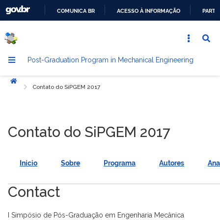
COMUNICA BR
ACESSO À INFORMAÇÃO
PARTI
GO
TO
THE
Post-Graduation Program in Mechanical Engineering
CONTENT
Início
Contato do SiPGEM 2017
Contato do SiPGEM 2017
Início
Sobre
Programa
Autores
Ana
Contact
I Simpósio de Pós-Graduação em Engenharia Mecânica