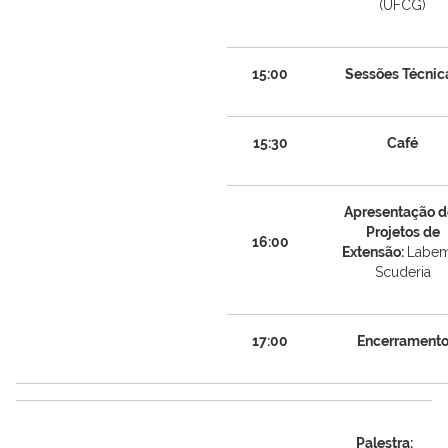
(UFCG)
15:00
Sessões Técnic
15:30
Café
Apresentação d
Projetos de
16:00
Extensão:
Labem
Scuderia
17:00
Encerrament
Palestra: