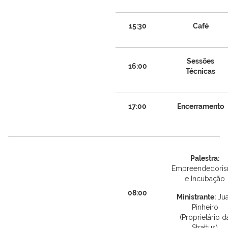
15:30
Café
Sessões
16:00
Técnicas
17:00
Encerramento
Palestra:
Empreendedori
e Incubação
08:00
Ministrante:
Ju
Pinheiro
(Proprietário d
Strattus)