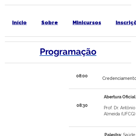
Início
Sobre
Minicursos
Inscriç
Programação
08:00
Credenciament
Abertura Oficial
08:30
Prof. Dr. Antônio
Almeida (UFCG)
Palestra:
Saúde